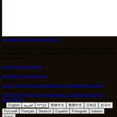
Generador de vídeo HappyHorse 2
HappyHorse 2 está diseñado para creadores y equipos que necesitan
generación de videos cinematográficos con IA a partir de un flujo de
trabajo limpio.
support@happyhorse.llc
Producto
Inicio
Mis creaciones
Precios
Generar
Texto a video
Texto a imagen
Imagen a video
Imagen a imagen
Recursos
About HappyHorse
About HappyHorse 1.0
Blog
Soporte
Sobre
HappyHorse
English
العربية
עברית
简体中文
繁體中文
日本語
한국어
Русский
Français
Deutsch
Español
Português
Italiano
Polski