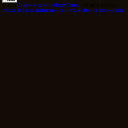
©
2024
Generador de vídeo HappyHorse 2
, All rights reserved
Política de privacidad
Términos de servicio
Política de uso aceptable