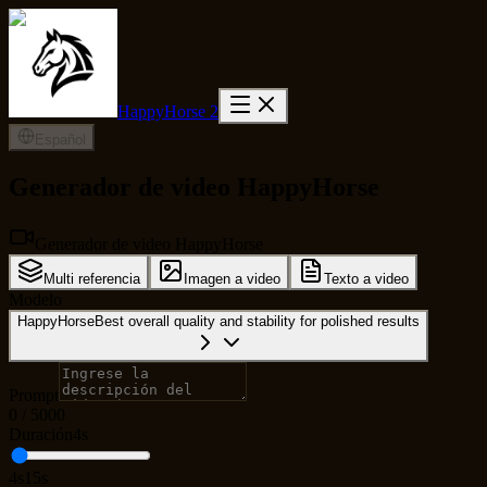
HappyHorse 2
Español
Generador de video HappyHorse
Generador de video HappyHorse
Multi referencia
Imagen a video
Texto a video
Modelo
HappyHorse
Best overall quality and stability for polished results
Prompt
0
/
5000
Duración
4s
4s
15s