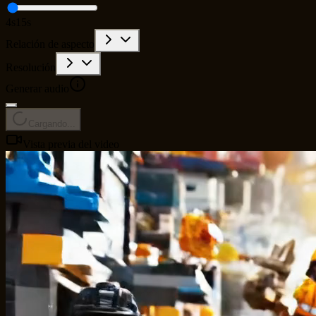
4s
15s
Relación de aspecto
Resolución
Generar audio
Cargando...
Vista previa del video