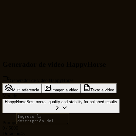
Generador de video HappyHorse
Generador de video HappyHorse
Multi referencia
Imagen a video
Texto a video
Modelo
HappyHorse
Best overall quality and stability for polished results
Prompt
0
/
5000
Duración
4s