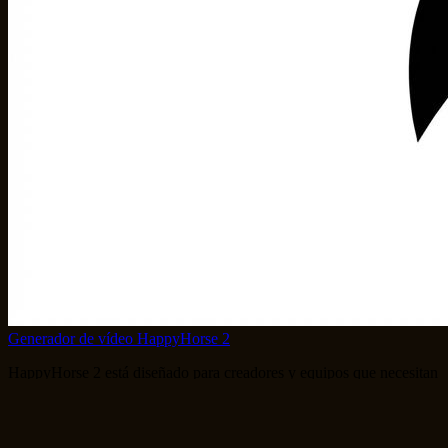
Generador de vídeo HappyHorse 2
HappyHorse 2 está diseñado para creadores y equipos que necesitan
generación de videos cinematográficos con IA a partir de un flujo de
trabajo limpio.
support@happyhorse.llc