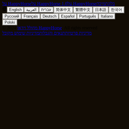
בלוג
תמיכה
על HappyHorse
על HappyHorse 1.0
על HappyHorse
한국어
日本語
繁體中文
简体中文
עברית
العربية
English
Русский
Français
Deutsch
Español
Português
Italiano
Polski
, All rights reserved
מחולל וידאו HappyHorse
2024
©
מדיניות פרטיות
תנאים והגבלות
מדיניות שימוש מקובל