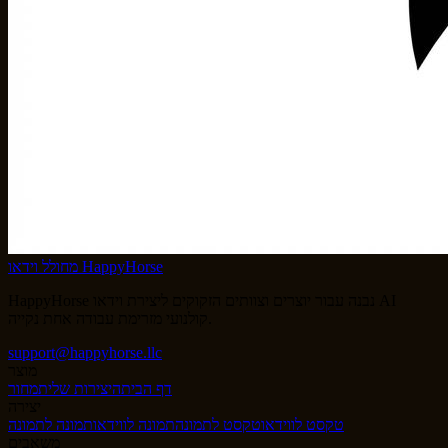
מחולל וידאו HappyHorse
HappyHorse נבנה עבור יוצרים וצוותים הזקוקים ליצירת וידאו AI
קולנועי מזרימת עבודה אחת נקייה.
support@happyhorse.llc
מוצר
דף הבית
היצירות שלי
תמחור
יצירה
טקסט לווידאו
טקסט לתמונה
תמונה לווידאו
תמונה לתמונה
משאבים