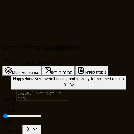
מחולל הווידאו HappyHorse
מחולל הווידאו HappyHorse
טקסט לווידאו
תמונה לווידאו
Multi Reference
מודל
HappyHorse
Best overall quality and stability for polished results
פרומפט
0
/
5000
4s
משך
4s
15s
יחס ממדים