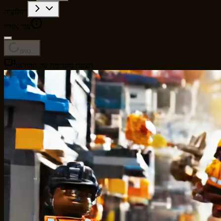
רזולוציה
צור אודיו
טוען...
תצוגה מקדימה של הווידאו