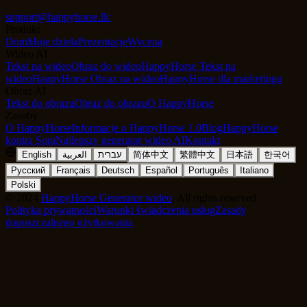
support@happyhorse.llc
Produkt
Dom
Moje dzieła
Prezentacje
Wycena
Wideo AI
Tekst na wideo
Obraz do wideo
HappyHorse Tekst na
wideo
HappyHorse Obraz na wideo
HappyHorse dla marketingu
Obraz AI
Tekst do obrazu
Obraz do obrazu
O HappyHorse
Zasoby
O HappyHorse
Informacje o HappyHorse 1.0
Blog
HappyHorse
kontra Sora
Najlepszy generator wideo AI
Kontakt
English
العربية
עברית
简体中文
繁體中文
日本語
한국어
Русский
Français
Deutsch
Español
Português
Italiano
Polski
©
2024
HappyHorse Generator wideo
, All rights reserved
Polityka prywatności
Warunki świadczenia usług
Zasady
dopuszczalnego użytkowania