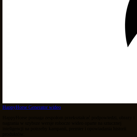
HappyHorse Generator wideo
HappyHorse pomaga zespołom przekształcać podpowiedzi, obrazy i
nagrania w szybsze wersje robocze wideo oparte na sztucznej
inteligencji na potrzeby kampanii, premier i opowiadania historii
produktów.