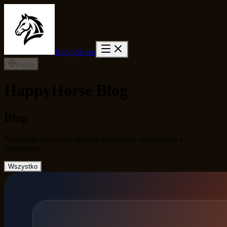
HappyHorse
Polski
HappyHorse Blog
Blog
Przeczytaj najnowsze funkcje produktów, rozwiązania i
aktualizacje.
Wszystko