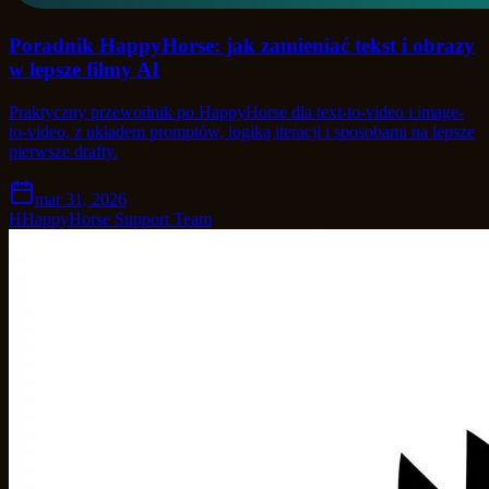
Poradnik HappyHorse: jak zamieniać tekst i obrazy
w lepsze filmy AI
Praktyczny przewodnik po HappyHorse dla text-to-video i image-
to-video, z układem promptów, logiką iteracji i sposobami na lepsze
pierwsze drafty.
mar 31, 2026
H
HappyHorse Support Team