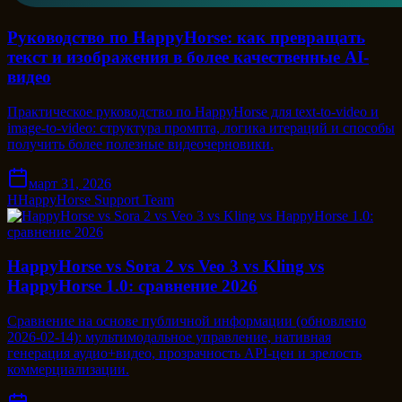
Руководство по HappyHorse: как превращать
текст и изображения в более качественные AI-
видео
Практическое руководство по HappyHorse для text-to-video и
image-to-video: структура промпта, логика итераций и способы
получить более полезные видеочерновики.
март 31, 2026
H
HappyHorse Support Team
HappyHorse vs Sora 2 vs Veo 3 vs Kling vs
HappyHorse 1.0: сравнение 2026
Сравнение на основе публичной информации (обновлено
2026-02-14): мультимодальное управление, нативная
генерация аудио+видео, прозрачность API-цен и зрелость
коммерциализации.