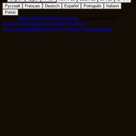
Русский
Français
Deutsch
Español
Português
Italiano
Polski
©
2024
HappyHorse Генератор видео
, All rights reserved
Политика конфиденциальности
Условия
использования
Правила допустимого использования