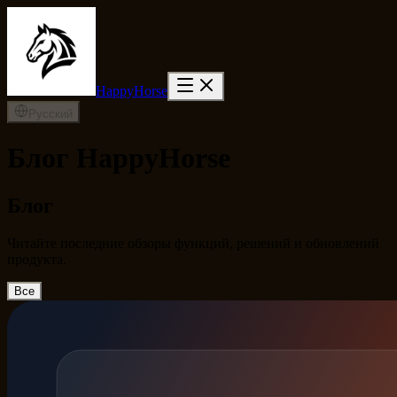
HappyHorse
Русский
Блог HappyHorse
Блог
Читайте последние обзоры функций, решений и обновлений
продукта.
Все