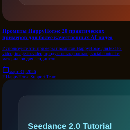
Промпты HappyHorse: 20 практических
примеров для более качественных AI-видео
Используйте эти примеры промптов HappyHorse для text-to-
video, image-to-video, продуктовых роликов, social content и
материалов для лендингов.
март 31, 2026
H
HappyHorse Support Team