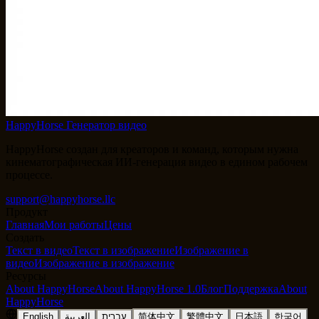
HappyHorse Генератор видео
HappyHorse создан для креаторов и команд, которым нужна
кинематографическая ИИ-генерация видео в едином рабочем
процессе.
support@happyhorse.llc
Продукт
Главная
Мои работы
Цены
Создать
Текст в видео
Текст в изображение
Изображение в
видео
Изображение в изображение
Ресурсы
About HappyHorse
About HappyHorse 1.0
Блог
Поддержка
About
HappyHorse
English
العربية
עברית
简体中文
繁體中文
日本語
한국어