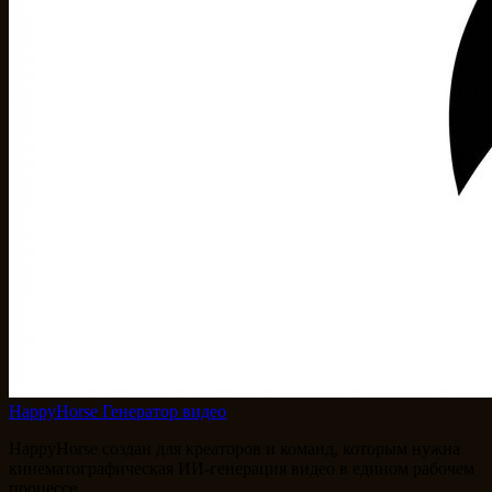
HappyHorse Генератор видео
HappyHorse создан для креаторов и команд, которым нужна
кинематографическая ИИ-генерация видео в едином рабочем
процессе.