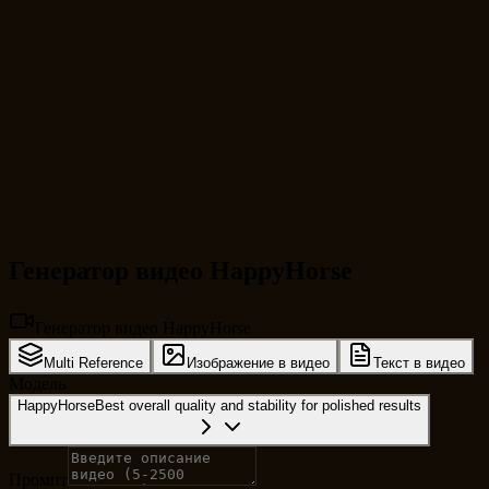
Генератор видео HappyHorse
Генератор видео HappyHorse
Multi Reference
Изображение в видео
Текст в видео
Модель
HappyHorse
Best overall quality and stability for polished results
Промпт