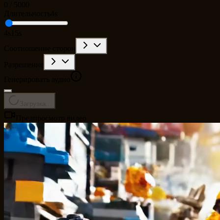
0
/
5000
Длительность
4s
4s
15s
Соотношение сторон
Разрешение
Генерировать аудио
Загрузка...
Предпросмотр видео