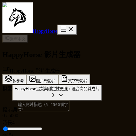
HappyHorse
繁體中文
HappyHorse 影片生成器
HappyHorse 影片生成器
多參考
圖片轉影片
文字轉影片
模型
HappyHorse
畫質與穩定性更強，適合高品質成片
提示詞
0
/
5000
時長
4s
4s
15s