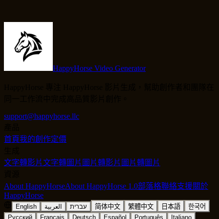
HappyHorse Video Generator
HappyHorse 專注 HappyHorse 影片生成，幫助創作者和團隊在
同一工作流中完成高品質影片創作。
support@happyhorse.llc
產品
首頁
我的創作
定價
生成
文字轉影片
文字轉圖片
圖片轉影片
圖片轉圖片
資源
About HappyHorse
About HappyHorse 1.0
部落格
聯絡支援
關於
HappyHorse
English
العربية
עברית
简体中文
繁體中文
日本語
한국어
Русский
Français
Deutsch
Español
Português
Italiano