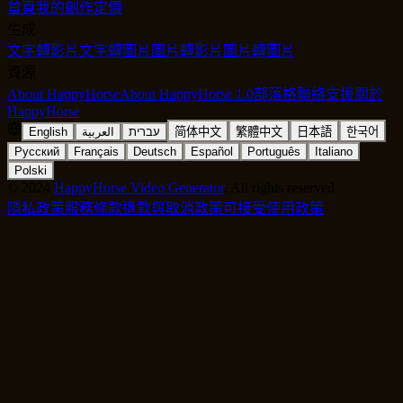
首頁
我的創作
定價
生成
文字轉影片
文字轉圖片
圖片轉影片
圖片轉圖片
資源
About HappyHorse
About HappyHorse 1.0
部落格
聯絡支援
關於
HappyHorse
English
العربية
עברית
简体中文
繁體中文
日本語
한국어
Русский
Français
Deutsch
Español
Português
Italiano
Polski
©
2024
HappyHorse Video Generator
, All rights reserved
隱私政策
服務條款
退款與取消政策
可接受使用政策