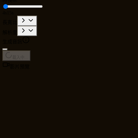
時長
4s
4s
15s
長寬比
解析度
生成音訊
載入中...
影片預覽