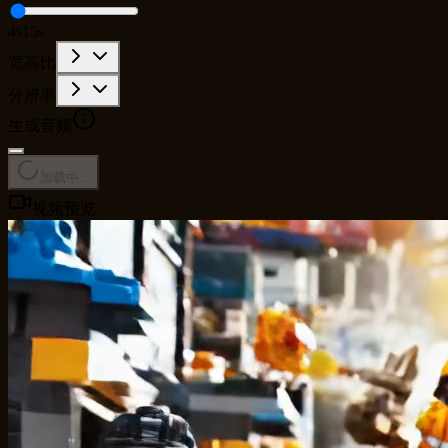
4s
15s
宽高比
分辨率
生成音频
加载中...
视频预览