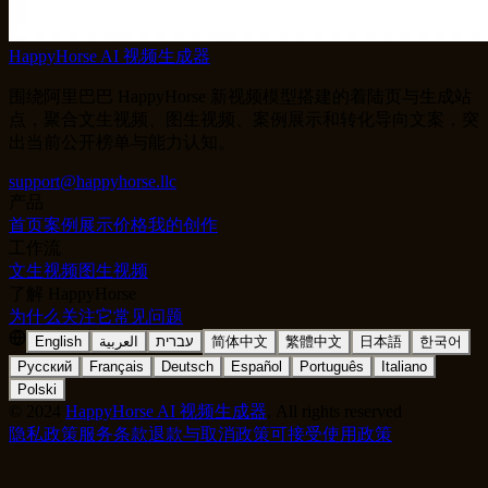
HappyHorse AI 视频生成器
围绕阿里巴巴 HappyHorse 新视频模型搭建的着陆页与生成站
点，聚合文生视频、图生视频、案例展示和转化导向文案，突
出当前公开榜单与能力认知。
support@happyhorse.llc
产品
首页
案例展示
价格
我的创作
工作流
文生视频
图生视频
了解 HappyHorse
为什么关注它
常见问题
English
العربية
עברית
简体中文
繁體中文
日本語
한국어
Русский
Français
Deutsch
Español
Português
Italiano
Polski
©
2024
HappyHorse AI 视频生成器
, All rights reserved
隐私政策
服务条款
退款与取消政策
可接受使用政策